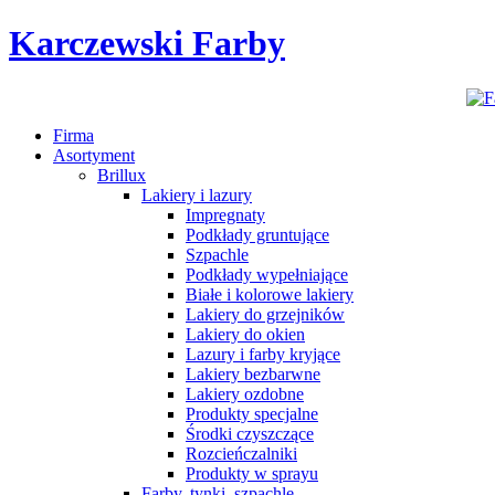
Karczewski Farby
Firma
Asortyment
Brillux
Lakiery i lazury
Impregnaty
Podkłady gruntujące
Szpachle
Podkłady wypełniające
Białe i kolorowe lakiery
Lakiery do grzejników
Lakiery do okien
Lazury i farby kryjące
Lakiery bezbarwne
Lakiery ozdobne
Produkty specjalne
Środki czyszczące
Rozcieńczalniki
Produkty w sprayu
Farby, tynki, szpachle