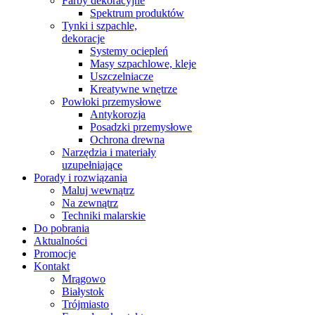
Farby dekoracyjne
Spektrum produktów
Tynki i szpachle,
dekoracje
Systemy ociepleń
Masy szpachlowe, kleje
Uszczelniacze
Kreatywne wnętrze
Powłoki przemysłowe
Antykorozja
Posadzki przemysłowe
Ochrona drewna
Narzędzia i materiały
uzupełniające
Porady i rozwiązania
Maluj wewnątrz
Na zewnątrz
Techniki malarskie
Do pobrania
Aktualności
Promocje
Kontakt
Mrągowo
Białystok
Trójmiasto