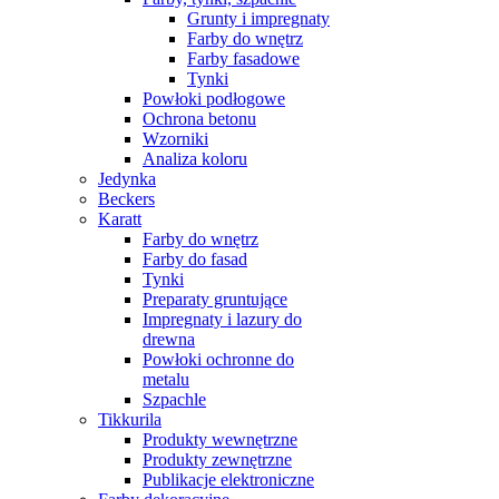
Grunty i impregnaty
Farby do wnętrz
Farby fasadowe
Tynki
Powłoki podłogowe
Ochrona betonu
Wzorniki
Analiza koloru
Jedynka
Beckers
Karatt
Farby do wnętrz
Farby do fasad
Tynki
Preparaty gruntujące
Impregnaty i lazury do
drewna
Powłoki ochronne do
metalu
Szpachle
Tikkurila
Produkty wewnętrzne
Produkty zewnętrzne
Publikacje elektroniczne