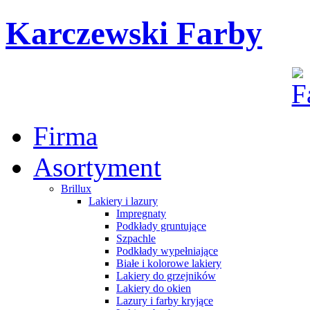
Karczewski Farby
Firma
Asortyment
Brillux
Lakiery i lazury
Impregnaty
Podkłady gruntujące
Szpachle
Podkłady wypełniające
Białe i kolorowe lakiery
Lakiery do grzejników
Lakiery do okien
Lazury i farby kryjące