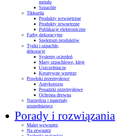
metalu
Szpachle
Tikkurila
Produkty wewnętrzne
Produkty zewnętrzne
Publikacje elektroniczne
Farby dekoracyjne
Spektrum produktów
Tynki i szpachle,
dekoracje
Systemy ociepleń
Masy szpachlowe, kleje
Uszczelniacze
Kreatywne wnętrze
Powłoki przemysłowe
Antykorozja
Posadzki przemysłowe
Ochrona drewna
Narzędzia i materiały
uzupełniające
Porady i rozwiązania
Maluj wewnątrz
Na zewnątrz
Techniki malarskie