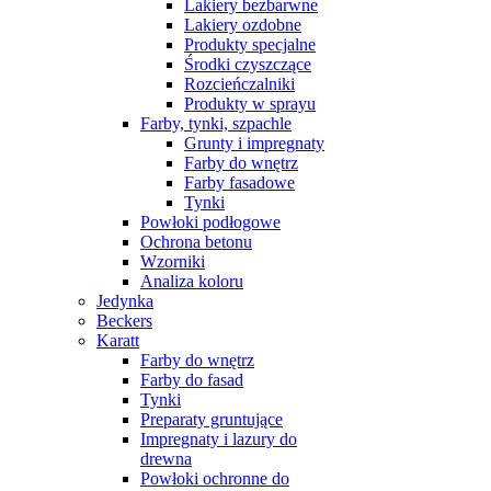
Lakiery bezbarwne
Lakiery ozdobne
Produkty specjalne
Środki czyszczące
Rozcieńczalniki
Produkty w sprayu
Farby, tynki, szpachle
Grunty i impregnaty
Farby do wnętrz
Farby fasadowe
Tynki
Powłoki podłogowe
Ochrona betonu
Wzorniki
Analiza koloru
Jedynka
Beckers
Karatt
Farby do wnętrz
Farby do fasad
Tynki
Preparaty gruntujące
Impregnaty i lazury do
drewna
Powłoki ochronne do