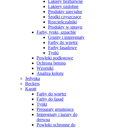
Lakiery bezbarwne
Lakiery ozdobne
Produkty specjalne
Środki czyszczące
Rozcieńczalniki
Produkty w sprayu
Farby, tynki, szpachle
Grunty i impregnaty
Farby do wnętrz
Farby fasadowe
Tynki
Powłoki podłogowe
Ochrona betonu
Wzorniki
Analiza koloru
Jedynka
Beckers
Karatt
Farby do wnętrz
Farby do fasad
Tynki
Preparaty gruntujące
Impregnaty i lazury do
drewna
Powłoki ochronne do