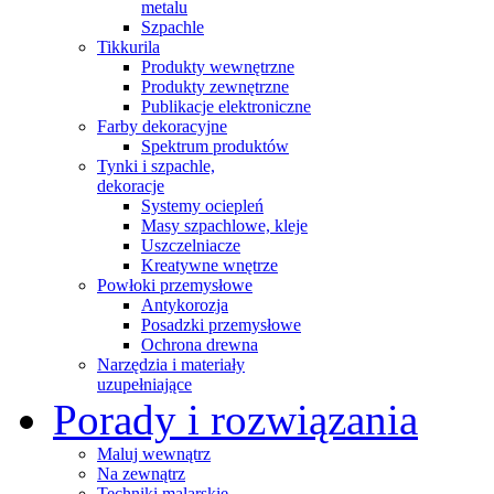
metalu
Szpachle
Tikkurila
Produkty wewnętrzne
Produkty zewnętrzne
Publikacje elektroniczne
Farby dekoracyjne
Spektrum produktów
Tynki i szpachle,
dekoracje
Systemy ociepleń
Masy szpachlowe, kleje
Uszczelniacze
Kreatywne wnętrze
Powłoki przemysłowe
Antykorozja
Posadzki przemysłowe
Ochrona drewna
Narzędzia i materiały
uzupełniające
Porady i rozwiązania
Maluj wewnątrz
Na zewnątrz
Techniki malarskie