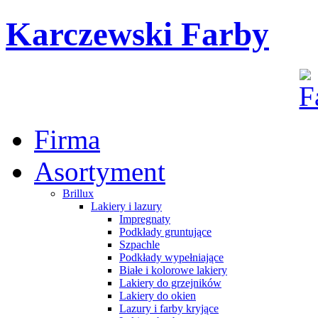
Karczewski Farby
Firma
Asortyment
Brillux
Lakiery i lazury
Impregnaty
Podkłady gruntujące
Szpachle
Podkłady wypełniające
Białe i kolorowe lakiery
Lakiery do grzejników
Lakiery do okien
Lazury i farby kryjące