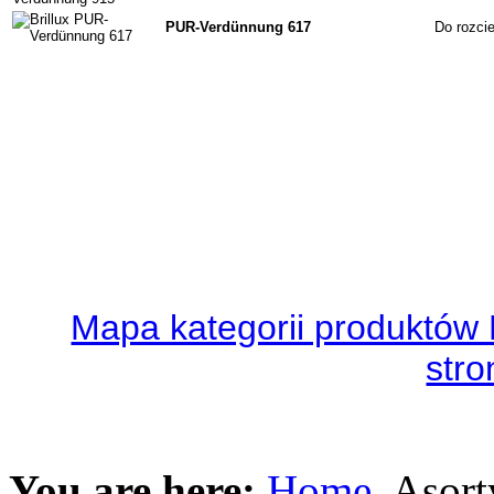
PUR-Verdünnung 617
Do rozci
Mapa kategorii produktów 
str
You are here:
Home
Asor