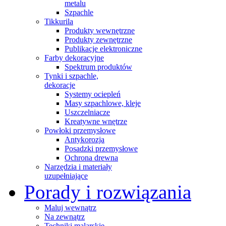
metalu
Szpachle
Tikkurila
Produkty wewnętrzne
Produkty zewnętrzne
Publikacje elektroniczne
Farby dekoracyjne
Spektrum produktów
Tynki i szpachle,
dekoracje
Systemy ociepleń
Masy szpachlowe, kleje
Uszczelniacze
Kreatywne wnętrze
Powłoki przemysłowe
Antykorozja
Posadzki przemysłowe
Ochrona drewna
Narzędzia i materiały
uzupełniające
Porady i rozwiązania
Maluj wewnątrz
Na zewnątrz
Techniki malarskie