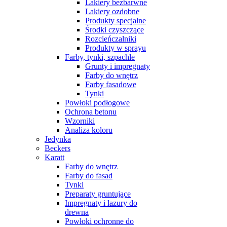
Lakiery bezbarwne
Lakiery ozdobne
Produkty specjalne
Środki czyszczące
Rozcieńczalniki
Produkty w sprayu
Farby, tynki, szpachle
Grunty i impregnaty
Farby do wnętrz
Farby fasadowe
Tynki
Powłoki podłogowe
Ochrona betonu
Wzorniki
Analiza koloru
Jedynka
Beckers
Karatt
Farby do wnętrz
Farby do fasad
Tynki
Preparaty gruntujące
Impregnaty i lazury do
drewna
Powłoki ochronne do