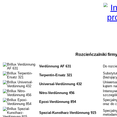
Rozcieńczalniki firmy
Verdünnung AF 631
Do rozcie
Substytu
Terpentin-Ersatz 321
(bazujący
Uniwersal
Universal-Verdünnung 432
kątem na
Intensywn
Nitro-Verdünnung 456
szczegól
Specjaln
Epoxi-Verdünnung 854
oraz do 
Specjalny
Spezial-Kunstharz-Verdünnung 915
metodam