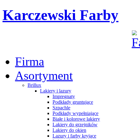
Karczewski Farby
Firma
Asortyment
Brillux
Lakiery i lazury
Impregnaty
Podkłady gruntujące
Szpachle
Podkłady wypełniające
Białe i kolorowe lakiery
Lakiery do grzejników
Lakiery do okien
Lazury i farby kryjące