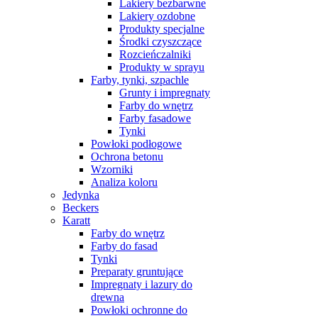
Lakiery bezbarwne
Lakiery ozdobne
Produkty specjalne
Środki czyszczące
Rozcieńczalniki
Produkty w sprayu
Farby, tynki, szpachle
Grunty i impregnaty
Farby do wnętrz
Farby fasadowe
Tynki
Powłoki podłogowe
Ochrona betonu
Wzorniki
Analiza koloru
Jedynka
Beckers
Karatt
Farby do wnętrz
Farby do fasad
Tynki
Preparaty gruntujące
Impregnaty i lazury do
drewna
Powłoki ochronne do