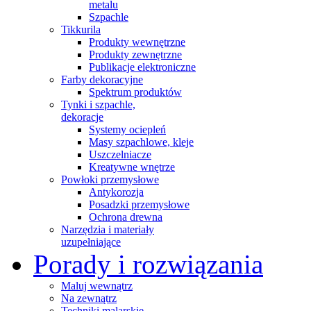
metalu
Szpachle
Tikkurila
Produkty wewnętrzne
Produkty zewnętrzne
Publikacje elektroniczne
Farby dekoracyjne
Spektrum produktów
Tynki i szpachle,
dekoracje
Systemy ociepleń
Masy szpachlowe, kleje
Uszczelniacze
Kreatywne wnętrze
Powłoki przemysłowe
Antykorozja
Posadzki przemysłowe
Ochrona drewna
Narzędzia i materiały
uzupełniające
Porady i rozwiązania
Maluj wewnątrz
Na zewnątrz
Techniki malarskie