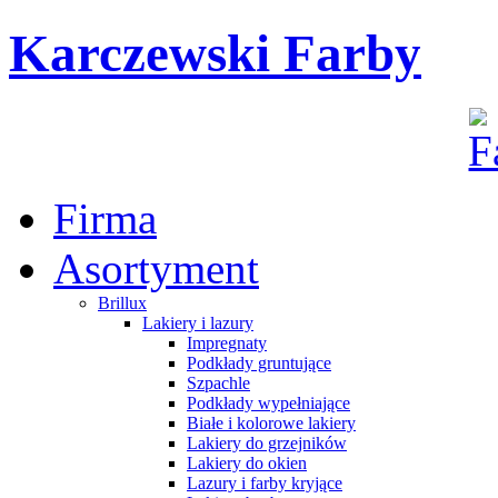
Karczewski Farby
Firma
Asortyment
Brillux
Lakiery i lazury
Impregnaty
Podkłady gruntujące
Szpachle
Podkłady wypełniające
Białe i kolorowe lakiery
Lakiery do grzejników
Lakiery do okien
Lazury i farby kryjące